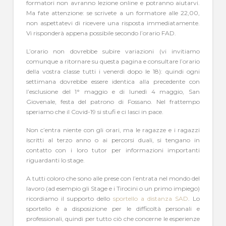
formatori non avranno lezione online e potranno aiutarvi.
Ma fate attenzione: se scrivete a un formatore alle 22,00,
non aspettatevi di ricevere una risposta immediatamente.
Vi risponderà appena possibile secondo l’orario FAD.
L’orario non dovrebbe subire variazioni (vi invitiamo
comunque a ritornare su questa pagina e consultare l’orario
della vostra classe tutti i venerdì dopo le 18): quindi ogni
settimana dovrebbe essere identica alla precedente con
l’esclusione del 1° maggio e di lunedì 4 maggio, San
Giovenale, festa del patrono di Fossano. Nel frattempo
speriamo che il Covid-19 si stufi e ci lasci in pace.
Non c’entra niente con gli orari, ma le ragazze e i ragazzi
iscritti al terzo anno o ai percorsi duali, si tengano in
contatto con i loro tutor per informazioni importanti
riguardanti lo stage.
A tutti coloro che sono alle prese con l’entrata nel mondo del
lavoro (ad esempio gli Stage e i Tirocini o un primo impiego)
ricordiamo il supporto dello
sportello a distanza SAD
. Lo
sportello è a disposizione per le difficoltà personali e
professionali, quindi per tutto ciò che concerne le esperienze