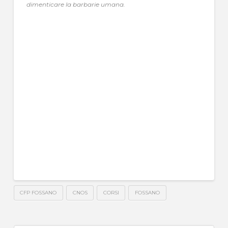
dimenticare la barbarie umana.
CFP FOSSANO
CNOS
CORSI
FOSSANO