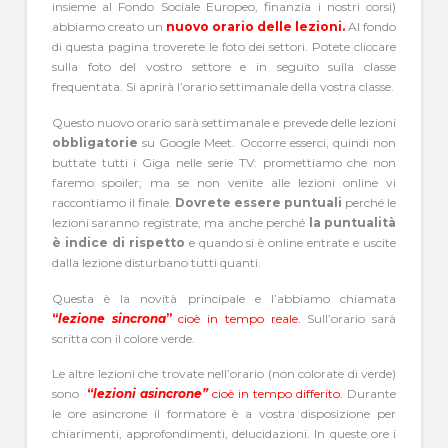
insieme al Fondo Sociale Europeo, finanzia i nostri corsi)
abbiamo creato un
nuovo orario delle lezioni.
Al fondo
di questa pagina troverete le foto dei settori. Potete cliccare
sulla foto del vostro settore e in seguito sulla classe
frequentata. Si aprirà l’orario settimanale della vostra classe.
Questo nuovo orario sarà settimanale e prevede delle lezioni
obbligatorie
su Google Meet. Occorre esserci, quindi non
buttate tutti i Giga nelle serie TV: promettiamo che non
faremo spoiler; ma se non venite alle lezioni online vi
raccontiamo il finale.
Dovrete essere puntuali
perché le
lezioni saranno registrate, ma anche perché
la puntualità
è indice di rispetto
e quando si è online entrate e uscite
dalla lezione disturbano tutti quanti.
Questa è la novità principale e l’abbiamo chiamata
“
lezione sincrona
”
cioè in tempo reale.
Sull’orario sarà
scritta con il colore verde.
Le altre lezioni che trovate nell’orario (non colorate di verde)
sono
“
lezioni asincrone”
cioè in tempo differito.
Durante
le ore asincrone il formatore è a vostra disposizione per
chiarimenti, approfondimenti, delucidazioni. In queste ore i