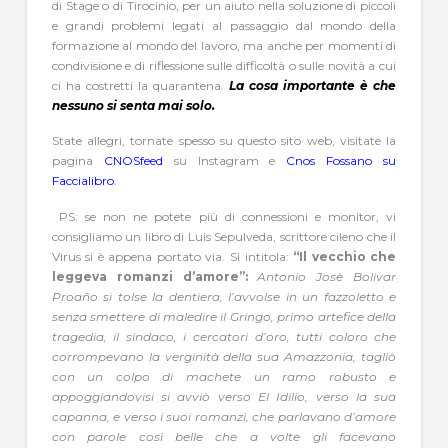
di Stage o di Tirocinio, per un aiuto nella soluzione di piccoli
e grandi problemi legati al passaggio dal mondo della
formazione al mondo del lavoro, ma anche per momenti di
condivisione e di riflessione sulle difficoltà o sulle novità a cui
ci ha costretti la quarantena.
La cosa importante è che
nessuno si senta mai solo.
State allegri, tornate spesso su questo sito web, visitate la
pagina
CNOSfeed
su Instagram e
Cnos Fossano su
Faccialibro
.
PS: se non ne potete più di connessioni e monitor, vi
consigliamo un libro di Luis Sepulveda, scrittore cileno che il
Virus si è appena portato via. Si intitola:
“Il vecchio che
leggeva romanzi d’amore”:
Antonio Josè Bolivar
Proaño si tolse la dentiera, l’avvolse in un fazzoletto e
senza smettere di maledire il Gringo, primo artefice della
tragedia, il sindaco, i cercatori d’oro, tutti coloro che
corrompevano la verginità della sua Amazzonia, tagliò
con un colpo di machete un ramo robusto e
appoggiandovisi si avviò verso El Idilio, verso la sua
capanna, e verso i suoi romanzi, che parlavano d’amore
con parole così belle che a volte gli facevano