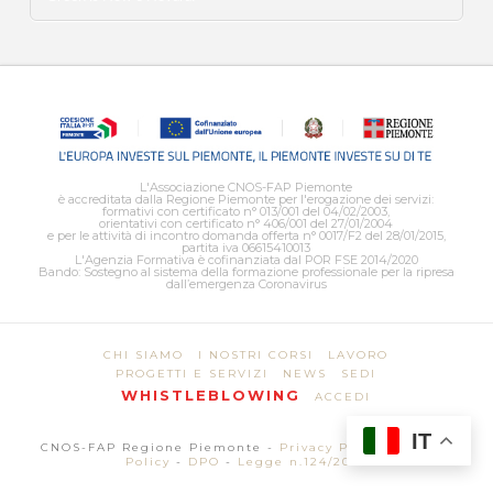
L'Associazione CNOS-FAP Piemonte
è accreditata dalla Regione Piemonte per l'erogazione dei servizi:
formativi con certificato n° 013/001 del 04/02/2003,
orientativi con certificato n° 406/001 del 27/01/2004
e per le attività di incontro domanda offerta n° 0017/F2 del 28/01/2015,
partita iva 06615410013
L'Agenzia Formativa è cofinanziata dal POR FSE 2014/2020
Bando: Sostegno al sistema della formazione professionale per la ripresa
dall’emergenza Coronavirus
CHI SIAMO
I NOSTRI CORSI
LAVORO
PROGETTI E SERVIZI
NEWS
SEDI
WHISTLEBLOWING
ACCEDI
IT
CNOS-FAP Regione Piemonte -
Privacy Policy
-
Cookie
Policy
-
DPO
-
Legge n.124/2017