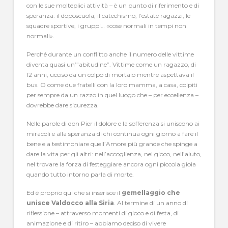
con le sue molteplici attività – è un punto di riferimento e di
speranza: il doposcuola, il catechismo, l’estate ragazzi, le
squadre sportive, i gruppi… «cose normali in tempi non
normali».
Perché durante un conflitto anche il numero delle vittime
diventa quasi un’”abitudine”. Vittime come un ragazzo, di
12 anni, ucciso da un colpo di mortaio mentre aspettava il
bus. O come due fratelli con la loro mamma, a casa, colpiti
per sempre da un razzo in quel luogo che – per eccellenza –
dovrebbe dare sicurezza.
Nelle parole di don Pier il dolore e la sofferenza si uniscono ai
miracoli e alla speranza di chi continua ogni giorno a fare il
bene e a testimoniare quell’Amore più grande che spinge a
dare la vita per gli altri: nell’accoglienza, nel gioco, nell’aiuto,
nel trovare la forza di festeggiare ancora ogni piccola gioia
quando tutto intorno parla di morte.
Ed è proprio qui che si inserisce il
gemellaggio che
unisce Valdocco alla Siria
. Al termine di un anno di
riflessione – attraverso momenti di gioco e di festa, di
animazione e di ritiro – abbiamo deciso di vivere