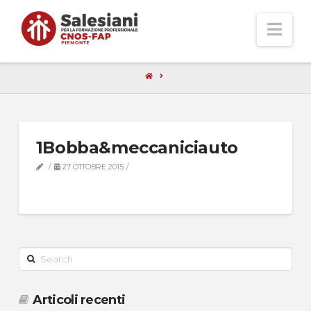
Nav
1Bobba&meccaniciauto
27 OTTOBRE 2015
Search
Articoli recenti