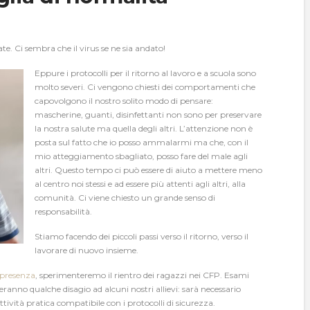
te. Ci sembra che il virus se ne sia andato!
Eppure i protocolli per il ritorno al lavoro e a scuola sono
molto severi. Ci vengono chiesti dei comportamenti che
capovolgono il nostro solito modo di pensare:
mascherine, guanti, disinfettanti non sono per preservare
la nostra salute ma quella degli altri. L’attenzione non è
posta sul fatto che io posso ammalarmi ma che, con il
mio atteggiamento sbagliato, posso fare del male agli
altri. Questo tempo ci può essere di aiuto a mettere meno
al centro noi stessi e ad essere più attenti agli altri, alla
comunità. Ci viene chiesto un grande senso di
responsabilità.
Stiamo facendo dei piccoli passi verso il ritorno, verso il
lavorare di nuovo insieme.
 presenza
, sperimenteremo il rientro dei ragazzi nei CFP. Esami
eeranno qualche disagio ad alcuni nostri allievi: sarà necessario
vità pratica compatibile con i protocolli di sicurezza.