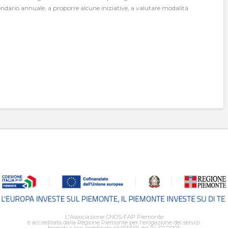
dario annuale, a proporre alcune iniziative, a valutare modalità
L'Associazione CNOS-FAP Piemonte
è accreditata dalla Regione Piemonte per l'erogazione dei servizi: