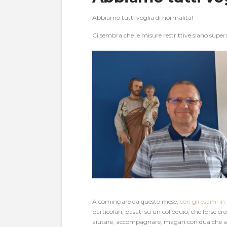
Abbiamo tutti voglia di normalità!
Ci sembra che le misure restrittive siano supera
A cominciare da questo mese,
con gli esami in
particolari, basati su un colloquio, che forse cr
aiutare, accompagnare, magari con qualche atti