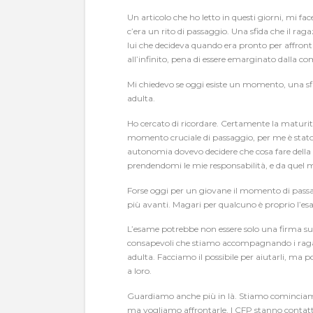
Un articolo che ho letto in questi giorni, mi fac
c’era un rito di passaggio. Una sfida che il ra
lui che decideva quando era pronto per affront
all’infinito, pena di essere emarginato dalla 
Mi chiedevo se oggi esiste un momento, una sfi
adulta.
Ho cercato di ricordare. Certamente la maturità
momento cruciale di passaggio, per me è stato 
autonomia dovevo decidere che cosa fare della m
prendendomi le mie responsabilità, e da quel 
Forse oggi per un giovane il momento di passagg
più avanti. Magari per qualcuno è proprio l’esa
L’esame potrebbe non essere solo una firma su
consapevoli che stiamo accompagnando i ragazzi
adulta. Facciamo il possibile per aiutarli, ma po
a loro.
Guardiamo anche più in là. Stiamo cominciamo 
ma vogliamo affrontarle. I CFP stanno contattand