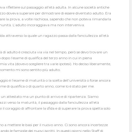
eva riflettere sul passaggio all’età adulta. In alcune società antiche
gazzo doveva superare per dimostrare di essere diventato adulto. Era
are la prova, a volte rischiosa, sapendo che non poteva rimandarla
comunità. L’adulto incoraggiava ma non interveniva.
da attraverso la quale un ragazzo passa dalla fanciullezza all’età
 di adulto è cresciuta via via nel tempo, però se devo trovare un
dopo l’esame di qualifica del terzo anno in cui in piena
ia vita (dovevo scegliere tra varie ipotesi). Ho deciso liberamente,
momento mi sono sentito più adulto.
io è l’esame di maturità o la scelta dell’università o forse ancora
me di qualifica o di quarto anno, come lo è stato per me.
 un attestato ma un punto di arrivo e di ripartenza. Siamo
 verso la maturità, il passaggio dalla fanciullezza all’età
i il coraggio di affrontare la sfida e di superare la prova spetta solo
a mettere le basi per il nuovo anno. Ci sono ancora incertezze
o le famiglie dei nuovi iscritti. In questi giorni nello Staff di