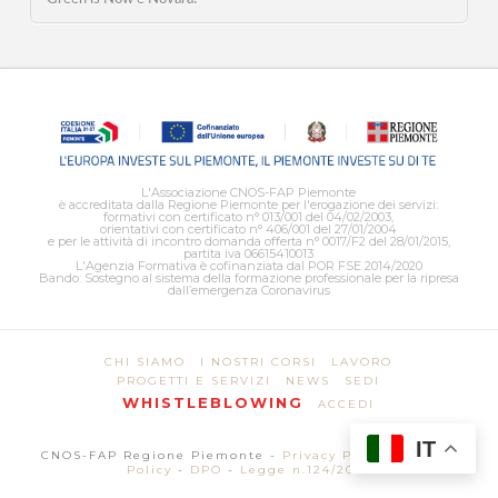
L'Associazione CNOS-FAP Piemonte
è accreditata dalla Regione Piemonte per l'erogazione dei servizi:
formativi con certificato n° 013/001 del 04/02/2003,
orientativi con certificato n° 406/001 del 27/01/2004
e per le attività di incontro domanda offerta n° 0017/F2 del 28/01/2015,
partita iva 06615410013
L'Agenzia Formativa è cofinanziata dal POR FSE 2014/2020
Bando: Sostegno al sistema della formazione professionale per la ripresa
dall’emergenza Coronavirus
CHI SIAMO
I NOSTRI CORSI
LAVORO
PROGETTI E SERVIZI
NEWS
SEDI
WHISTLEBLOWING
ACCEDI
IT
CNOS-FAP Regione Piemonte -
Privacy Policy
-
Cookie
Policy
-
DPO
-
Legge n.124/2017