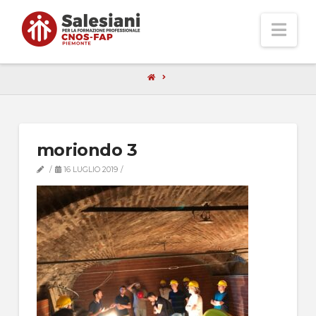
Nav
moriondo 3
16 LUGLIO 2019