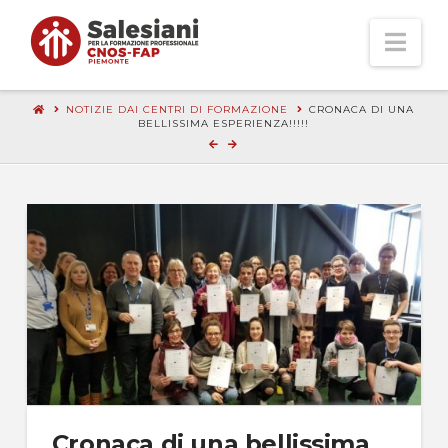
Nav
NOTIZIE DAI CENTRI DI FORMAZIONE
CRONACA DI UNA
BELLISSIMA ESPERIENZA!!!!!
Cronaca di una bellissima