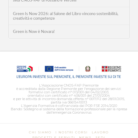
sedi CNOS-FAP di Fossano e Vercelli
Green Is Now 2026: al Salone del Libro vincono sostenibilità,
creatività e competenze
Green is Now è Novara!
L'Associazione CNOS-FAP Piemonte
è accreditata dalla Regione Piemonte per l'erogazione dei servizi:
formativi con certificato n° 013/001 del 04/02/2003,
orientativi con certificato n° 406/001 del 27/01/2004
e per le attività di incontro domanda offerta n° 0017/F2 del 28/01/2015,
partita iva 06615410013
L'Agenzia Formativa è cofinanziata dal POR FSE 2014/2020
Bando: Sostegno al sistema della formazione professionale per la ripresa
dall’emergenza Coronavirus
CHI SIAMO
I NOSTRI CORSI
LAVORO
PROGETTI E SERVIZI
NEWS
SEDI