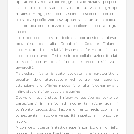
riparatore di veicoli a motore”, grazie alle iniziative proposte
dal centro sono stati coinvolti in attività di gruppo
“brainstorming”, ossia condivisione di esperienze personali
ed esercizi specifici volti a sviluppare sia la fantasia applicata
alla pratica che l’utilizzo e la confidenza con la lingua
inglese.
Il gruppo degli allievi partecipanti, composto da giovani
provenienti da Italia, Repubblica Ceca e Finlandia
accompagnati dai relativi insegnanti formatori, è stato
accolto con grande affetto e spirito di collaborazione fondati
su valori comuni quali rispetto reciproco, resilienza e
generosità.
Particolare risalto è stato dedicato alle caratteristiche
peculiari delle attrezzature del centro, con specifica
attenzione alle officine meccaniche, alla falegnameria e
infine ai saloni di bellezza e alle cucine.
Degno di nota è stato il riscontro positivo da parte dei
partecipanti in merito ad alcune tematiche quali il
confronto propositivo, l’apprendimento reciproco, e la
conseguente maggiore versatilità rispetto al mondo del
lavoro.
A cornice di questa fantastica esperienza ricordiamo i felici
momenti di svago e divertimento vissuti nell’approccio alla