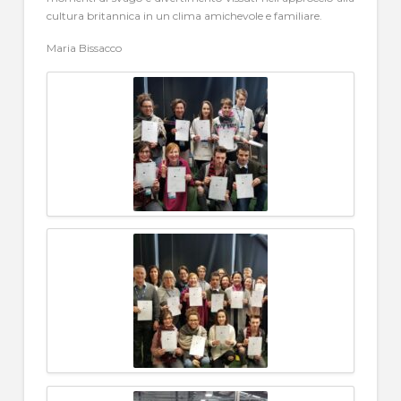
cultura britannica in un clima amichevole e familiare.
Maria Bissacco