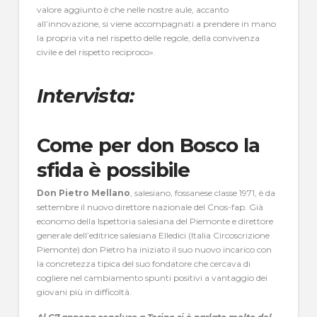
valore aggiunto è che nelle nostre aule, accanto
all’innovazione, si viene accompagnati a prendere in mano
la propria vita nel rispetto delle regole, della convivenza
civile e del rispetto reciproco».
Intervista:
Come per don Bosco la
sfida è possibile
Don Pietro Mellano
, salesiano, fossanese classe 1971, è da
settembre il nuovo direttore nazionale del Cnos-fap. Già
economo della Ispettoria salesiana del Piemonte e direttore
generale dell’editrice salesiana Elledici (Italia Circoscrizione
Piemonte) don Pietro ha iniziato il suo nuovo incarico con
la concretezza tipica del suo fondatore che cercava di
cogliere nel cambiamento spunti positivi a vantaggio dei
giovani più in difficoltà.