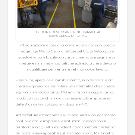
L’OFFICINA DI MECCANICA INDUSTRIALE AL
REBAUDENGO DI TORINO
«’L’educazione è cosa di cuore’ era convinto don Bosco»
aggiunge Marco Gallo, direttore del Cfp di Valdocco «e
questo è ancora lo stile con cui cerchiamo di insegnare un
mestiere sia ai nativi digitali che agli adulti che si devono
riqualificare per rientrare nel mondo del lavoro.
Flessibilità, apertura al cambiamento, non fermarsi a ciò
che si è appreso ma assimilare una mentalità che richiede
aggiornamento continuo 170 anni fa come oggi è l’unico
modo con cui cerchiamo di non essere colti impreparati
dalla sfida della rivoluzione industriale 4.0.
Attrezzature e macchinari all’avanguardia, collegamento
continuo con le imprese e le istituzioni, dialogo con il
territorio sono gli altri ingredienti fondamentali che fanno
dei nostri allievi appetibili sul mercato lavoro. Ma il nostro