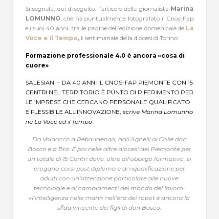
Si segnala, qui di seguito, l’articolo della giornalista
Marina
LOMUNNO
, che ha puntualmente fotografato il Cnos-Fap
e i suoi 40 anni, tra le pagine dell’edizione domenicale de
La
Voce e Il Tempo
,
il
settimanale della diocesi di Torino:
Formazione professionale 4.0 è ancora «cosa di
cuore»
SALESIANI – DA 40 ANNI IL CNOS-FAP PIEMONTE CON 15
CENTRI NEL TERRITORIO È PUNTO DI RIFERIMENTO PER
LE IMPRESE CHE CERCANO PERSONALE QUALIFICATO
E FLESSIBILE ALL’INNOVAZIONE,
scrive Marina Lomunno
ne La Voce ed il Tempo
.
Da Valdocco a Rebaudengo, dall’Agnelli al Colle don
Bosco e a Bra. E poi nelle altre diocesi del Piemonte per
un totale di 15 Centri dove, oltre all’obbligo formativo, si
erogano corsi post diploma e di riqualificazione per
adulti con un’attenzione particolare alle nuove
tecnologie e ai cambiamenti del mondo del lavoro:
«l’intelligenza nelle mani» nell’era dei robot è ancora la
sfida vincente dei figli di don Bosco.