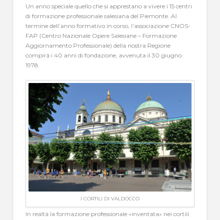
Un anno speciale quello che si apprestano a vivere i 15 centri
di formazione professionale salesiana del Piemonte. Al
termine dell’anno formativo in corso, l’associazione CNOS-
FAP (Centro Nazionale Opere Salesiane – Formazione
Aggiornamento Professionale) della nostra Regione
compirà i 40 anni di fondazione, avvenuta il 30 giugno
1978.
I CORTILI DI VALDOCCO
In realtà la formazione professionale «inventata» nei cortili