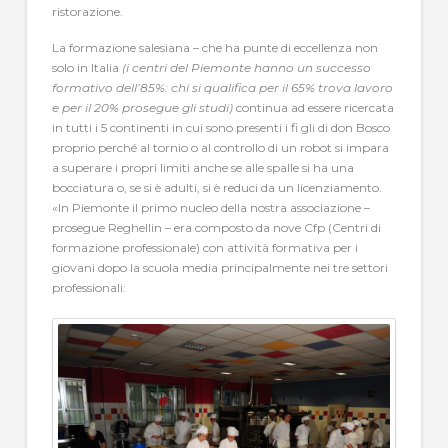
ristorazione.
La formazione salesiana – che ha punte di eccellenza non
solo in Italia
(i centri del Piemonte hanno un successo
formativo dell’85%: chi si qualifica per il 65% trova lavoro
e per il 20% prosegue gli studi)
continua ad essere ricercata
in tutti i 5 continenti in cui sono presenti i fi gli di don Bosco
proprio perché al tornio o al controllo di un robot si impara
a superare i propri limiti anche se alle spalle si ha una
bocciatura o, se si è adulti, si è reduci da un licenziamento.
«In Piemonte il primo nucleo della nostra associazione –
prosegue Reghellin – era composto da nove Cfp (Centri di
formazione professionale) con attività formativa per i
giovani dopo la scuola media principalmente nei tre settori
professionali: