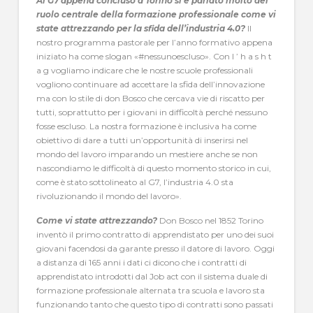
Al G7 appena concluso a Torino si è parlato molto del
ruolo centrale della formazione professionale come vi
state attrezzando per la sfida dell’industria 4.0?
Il
nostro programma pastorale per l’anno formativo appena
iniziato ha come slogan «#nessunoescluso». Con l ’ h a s h t
a g vogliamo indicare che le nostre scuole professionali
vogliono continuare ad accettare la sfida dell’innovazione
ma con lo stile di don Bosco che cercava vie di riscatto per
tutti, soprattutto per i giovani in difficoltà perché nessuno
fosse escluso. La nostra formazione è inclusiva ha come
obiettivo di dare a tutti un’opportunità di inserirsi nel
mondo del lavoro imparando un mestiere anche se non
nascondiamo le difficoltà di questo momento storico in cui,
come è stato sottolineato al G7, l’industria 4.0 sta
rivoluzionando il mondo del lavoro».
Come vi state attrezzando?
Don Bosco nel 1852 Torino
inventò il primo contratto di apprendistato per uno dei suoi
giovani facendosi da garante presso il datore di lavoro. Oggi
a distanza di 165 anni i dati ci dicono che i contratti di
apprendistato introdotti dal Job act con il sistema duale di
formazione professionale alternata tra scuola e lavoro sta
funzionando tanto che questo tipo di contratti sono passati