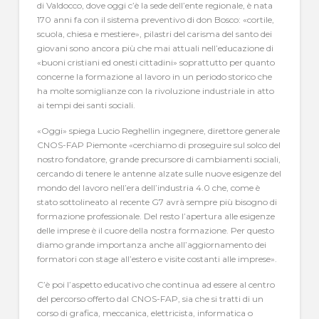
di Valdocco, dove oggi c’è la sede dell’ente regionale, è nata
170 anni fa con il sistema preventivo di don Bosco: «cortile,
scuola, chiesa e mestiere», pilastri del carisma del santo dei
giovani sono ancora più che mai attuali nell’educazione di
«buoni cristiani ed onesti cittadini» soprattutto per quanto
concerne la formazione al lavoro in un periodo storico che
ha molte somiglianze con la rivoluzione industriale in atto
ai tempi dei santi sociali.
«Oggi» spiega Lucio Reghellin ingegnere, direttore generale
CNOS-FAP Piemonte «cerchiamo di proseguire sul solco del
nostro fondatore, grande precursore di cambiamenti sociali,
cercando di tenere le antenne alzate sulle nuove esigenze del
mondo del lavoro nell’era dell’industria 4.0 che, come è
stato sottolineato al recente G7 avrà sempre più bisogno di
formazione professionale. Del resto l’apertura alle esigenze
delle imprese è il cuore della nostra formazione. Per questo
diamo grande importanza anche all’aggiornamento dei
formatori con stage all’estero e visite costanti alle imprese».
C’è poi l’aspetto educativo che continua ad essere al centro
del percorso offerto dal CNOS-FAP, sia che si tratti di un
corso di grafica, meccanica, elettricista, informatica o