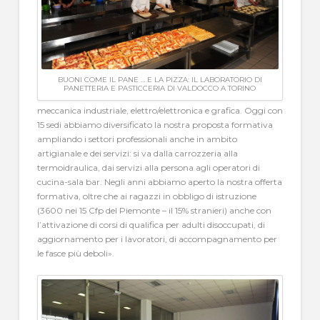
BUONI COME IL PANE … E LA PIZZA: IL LABORATORIO DI
PANETTERIA E PASTICCERIA DI VALDOCCO A TORINO
meccanica industriale, elettro/elettronica e grafica. Oggi con
15 sedi abbiamo diversificato la nostra proposta formativa
ampliando i settori professionali anche in ambito
artigianale e dei servizi: si va dalla carrozzeria alla
termoidraulica, dai servizi alla persona agli operatori di
cucina-sala bar. Negli anni abbiamo aperto la nostra offerta
formativa, oltre che ai ragazzi in obbligo di istruzione
(3600 nei 15 Cfp del Piemonte – il 15% stranieri) anche con
l’attivazione di corsi di qualifica per adulti disoccupati, di
aggiornamento per i lavoratori, di accompagnamento per
le fasce più deboli».