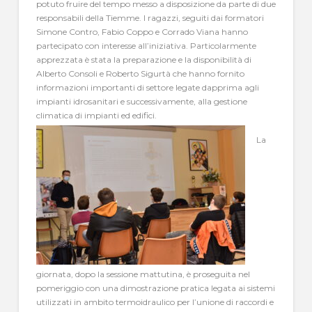
potuto fruire del tempo messo a disposizione da parte di due
responsabili della Tiemme. I ragazzi, seguiti dai formatori
Simone Contro, Fabio Coppo e Corrado Viana hanno
partecipato con interesse all’iniziativa. Particolarmente
apprezzata è stata la preparazione e la disponibilità di
Alberto Consoli e Roberto Sigurtà che hanno fornito
informazioni importanti di settore legate dapprima agli
impianti idrosanitari e successivamente, alla gestione
climatica di impianti ed edifici.
La
giornata, dopo la sessione mattutina, è proseguita nel
pomeriggio con una dimostrazione pratica legata ai sistemi
utilizzati in ambito termoidraulico per l’unione di raccordi e