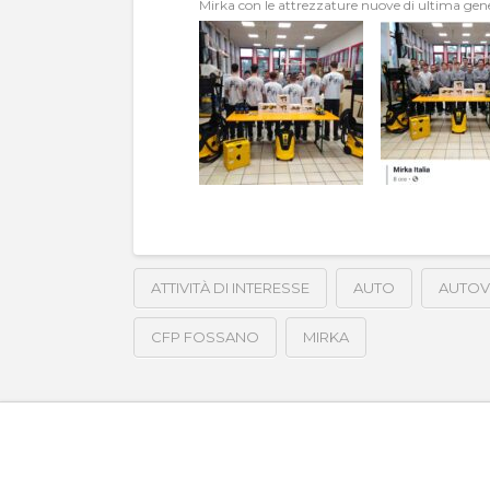
Mirka con le attrezzature nuove di ultima gener
ATTIVITÀ DI INTERESSE
AUTO
AUTOV
CFP FOSSANO
MIRKA