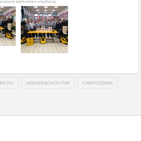
azione (elettriche e a batteria).
EICOLI
AZIENDE&CNOS-FAP
CARROZZERIA