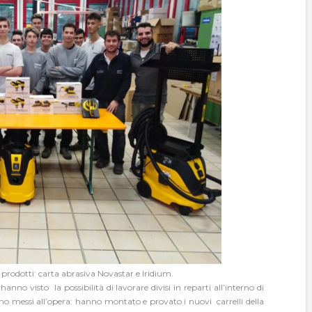
 prodotti: carta abrasiva Novastar e Iridium.
hanno visto la possibilità di lavorare divisi in reparti all’interno di
o messi all’opera: hanno montato e provato i nuovi carrelli della