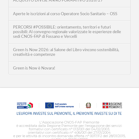
ACQUISTO DIVISE ANNO FORMATIVO 2026/27
Aperte le iscrizioni al corso Operatore Socio Sanitario – OSS
PERCORSI #POSSIBILE: orientamento, territori e futuri
possibili: Al convegno regionale valorizzate le esperienze delle
sedi CNOS-FAP di Fossano e Vercelli
Green Is Now 2026: al Salone del Libro vincono sostenibilità,
creatività e competenze
Green is Now è Novara!
L'Associazione CNOS-FAP Piemonte
è accreditata dalla Regione Piemonte per l'erogazione dei servizi:
formativi con certificato n° 013/001 del 04/02/2003,
orientativi con certificato n° 406/001 del 27/01/2004
e per le attività di incontro domanda offerta n° 0017/F2 del 28/01/2015,