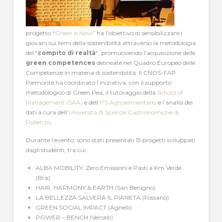
progetto “
Green is Now
” ha l’obiettivo di sensibilizzare i
giovani sui temi della sostenibilità attraverso la metodologia
del “
compito di realtà
“, promuovendo l’acquisizione delle
green competences
delineate nel Quadro Europeo delle
Competenze in materia di sostenibilità. Il CNOS-FAP
Piemonte ha coordinato l’iniziativa, con il supporto
metodologico di Green Pea, il tutoraggio della
School of
Management (SAA)
e dell’
ITS Agroalimentare
, e l’analisi dei
dati a cura dell’
Università di Scienze Gastronomiche di
Pollenzo
.
Durante l’evento, sono stati presentati 15 progetti sviluppati
dagli studenti, tra cui:
ALBA MOBILITY: Zero Emissioni e Pasti a Km Verde
(Bra)
HAIR, HARMONY & EARTH (San Benigno)
LA BELLEZZA SALVERÀ IL PIANETA (Fossano)
GREEN SOCIAL IMPACT (Agnelli)
POWER – BENCH (Vercelli)