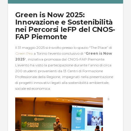
Green is Now 2025:
Innovazione e Sostenibilità
nei Percorsi IeFP del CNOS-
FAP Piemonte
Il 31 maggio 2025 si è svolto presso lo spazio “The Place” di
Green Pea
a Torino l’evento conclusivo di “
Green is Now
2025
“, iniziativa promossa dal CNOS-FAP Piemonte.
L’evento ha visto la partecipazione durante l’anno di circa
200 studenti provenienti da 13 Centri di Formazione
Professionale della Regione, impegnati nella presentazione
di progetti innovativi legati alla sostenibilità ambientale,
sociale ed economica.
Il