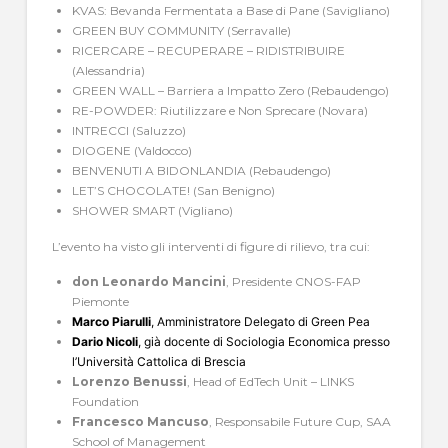
KVAS: Bevanda Fermentata a Base di Pane (Savigliano)
GREEN BUY COMMUNITY (Serravalle)
RICERCARE – RECUPERARE – RIDISTRIBUIRE
(Alessandria)
GREEN WALL – Barriera a Impatto Zero (Rebaudengo)
RE-POWDER: Riutilizzare e Non Sprecare (Novara)
INTRECCI (Saluzzo)
DIOGENE (Valdocco)
BENVENUTI A BIDONLANDIA (Rebaudengo)
LET’S CHOCOLATE! (San Benigno)
SHOWER SMART (Vigliano)
L’evento ha visto gli interventi di figure di rilievo, tra cui:
don Leonardo Mancini
, Presidente CNOS-FAP
Piemonte
Marco Piarulli
, Amministratore Delegato di Green Pea
Dario Nicoli
, già docente di Sociologia Economica presso
l’Università Cattolica di Brescia
Lorenzo Benussi
, Head of EdTech Unit – LINKS
Foundation
Francesco Mancuso
, Responsabile Future Cup, SAA
School of Management