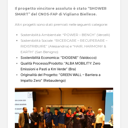
Il progetto vincitore assoluto è stato
“SHOWER
SMART”
del CNOS-FAP di Vigliano Biellese.
Altri progetti sono stati premiati nelle seguenti categorie:
Sostenibilità Ambientale: “POWER – BENCH” (Vercelli)
Sostenibilità Sociale: “RICERCARE – RECUPERARE –
RIDISTRIBUIRE” (Alessandria) e “HAIR, HARMONY &
EARTH” (San Benigno)
Sostenibilità Economica: “DIOGENE” (Valdocco)
Qualità Processo/Prodotto: “ALBA MOBILITY: Zero
Emissioni e Pasti a Km Verde” (Bra)
Originalità del Progetto: “GREEN WALL – Barriera a
Impatto Zero” (Rebaudengo)