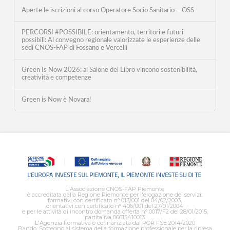
Aperte le iscrizioni al corso Operatore Socio Sanitario – OSS
PERCORSI #POSSIBILE: orientamento, territori e futuri
possibili: Al convegno regionale valorizzate le esperienze delle
sedi CNOS-FAP di Fossano e Vercelli
Green Is Now 2026: al Salone del Libro vincono sostenibilità,
creatività e competenze
Green is Now è Novara!
L'Associazione CNOS-FAP Piemonte
è accreditata dalla Regione Piemonte per l'erogazione dei servizi:
formativi con certificato n° 013/001 del 04/02/2003,
orientativi con certificato n° 406/001 del 27/01/2004
e per le attività di incontro domanda offerta n° 0017/F2 del 28/01/2015,
partita iva 06615410013
L'Agenzia Formativa è cofinanziata dal POR FSE 2014/2020
Bando: Sostegno al sistema della formazione professionale per la ripresa