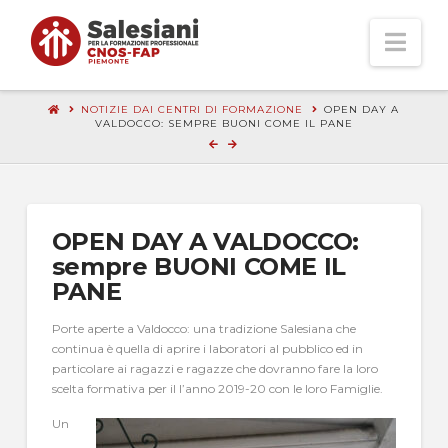
Nav
NOTIZIE DAI CENTRI DI FORMAZIONE
OPEN DAY A
VALDOCCO: SEMPRE BUONI COME IL PANE
OPEN DAY A VALDOCCO:
sempre BUONI COME IL
PANE
Porte aperte a Valdocco: una tradizione Salesiana che
continua è quella di aprire i laboratori al pubblico ed in
particolare ai ragazzi e ragazze che dovranno fare la loro
scelta formativa per il l’anno 2019-20 con le loro Famiglie.
Un