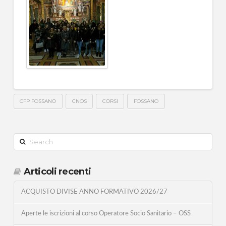
CFP FOSSANO
CNOS
CORSI
FOSSANO
Search
Articoli recenti
ACQUISTO DIVISE ANNO FORMATIVO 2026/27
Aperte le iscrizioni al corso Operatore Socio Sanitario – OSS