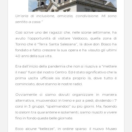
Un’aria di inclusione, amicizia, condivisione. Mi sono
sentito a casa.”
Così scrive uno dei ragazzi che, nelle scorse settimane, ha
avuto l’opportunità di visitare Valdocco, quella zona di
Torino che è “Terra Santa Salesiana”, là dove don Bosco ha
fondato e fatto crescere la sua opera e ha vissuto gli ultimi
40 anni della sua vita.
Era dall’inizio della pandemia che non si riusciva a “mettere
il naso” fuori dal nostro Centro. Ed è stato significativo che la
prima uscita ufficiale sia stata proprio là, dove tutto è
cominciato, dove stanno le nostre radici.
Ovviamente ci siamo dovuti organizzare in maniera
alternativa, muovendoci in treno e poi a piedi, dividendo i 7
corsi in 3 gruppi, “spalmandoci” su più giorni. Ma, facendo
lo slalom tra quarantene e isolamenti, siamo riusciti a vivere
fino in fondo queste belle giornate.
Ecco alcune “bellezze”, in ordine sparso: il nuovo Museo