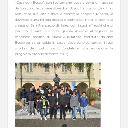
“Casa don Bosco”, con i sotterranei dove vivevano i ragazzi
dell’oratorio; le camere dove don Bosco ha vissuto gli ultimi
anni della sua vita e dove è morto; la cappella Pinardi, là
dove sotto una tettoia piccola e scomoda è nato l’oratorio; la
chiesa di San Francesco di Sales, con i suoi affreschi che ci
parlano di santi e di vita gioiosa insieme al Signore; la
maestosa basilica di Maria Ausiliatrice, costruita da don
Bosco senza un soldo in tasca, dove sono conservati i resti
mortali del nostro santo fondatore (che emozione la
preghiera proprio di fronte a lui!).