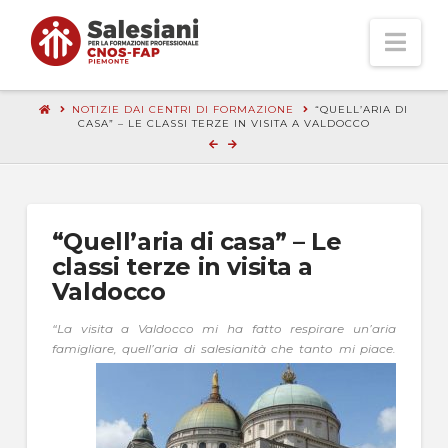
Nav
NOTIZIE DAI CENTRI DI FORMAZIONE
“QUELL’ARIA DI
CASA” – LE CLASSI TERZE IN VISITA A VALDOCCO
“Quell’aria di casa” – Le
classi terze in visita a
Valdocco
“La visita a Valdocco mi ha fatto respirare un’aria
famigliare, quell’aria di salesianità che
tanto mi piace.