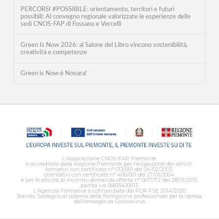
PERCORSI #POSSIBILE: orientamento, territori e futuri
possibili: Al convegno regionale valorizzate le esperienze delle
sedi CNOS-FAP di Fossano e Vercelli
Green Is Now 2026: al Salone del Libro vincono sostenibilità,
creatività e competenze
Green is Now è Novara!
L'Associazione CNOS-FAP Piemonte
è accreditata dalla Regione Piemonte per l'erogazione dei servizi:
formativi con certificato n° 013/001 del 04/02/2003,
orientativi con certificato n° 406/001 del 27/01/2004
e per le attività di incontro domanda offerta n° 0017/F2 del 28/01/2015,
partita iva 06615410013
L'Agenzia Formativa è cofinanziata dal POR FSE 2014/2020
Bando: Sostegno al sistema della formazione professionale per la ripresa
dall’emergenza Coronavirus