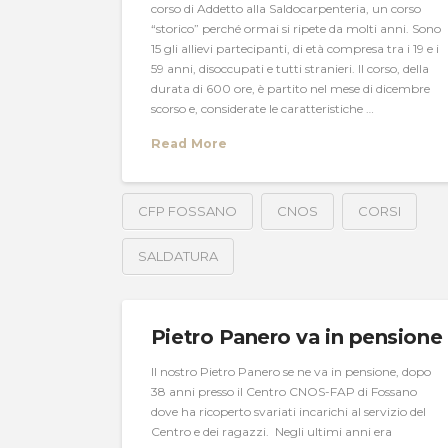
corso di Addetto alla Saldocarpenteria, un corso
“storico” perché ormai si ripete da molti anni. Sono
15 gli allievi partecipanti, di età compresa tra i 19 e i
59 anni, disoccupati e tutti stranieri. Il corso, della
durata di 600 ore, è partito nel mese di dicembre
scorso e, considerate le caratteristiche …
Read More
CFP FOSSANO
CNOS
CORSI
SALDATURA
Pietro Panero va in pensione
Il nostro Pietro Panero se ne va in pensione, dopo
38 anni presso il Centro CNOS-FAP di Fossano
dove ha ricoperto svariati incarichi al servizio del
Centro e dei ragazzi. Negli ultimi anni era