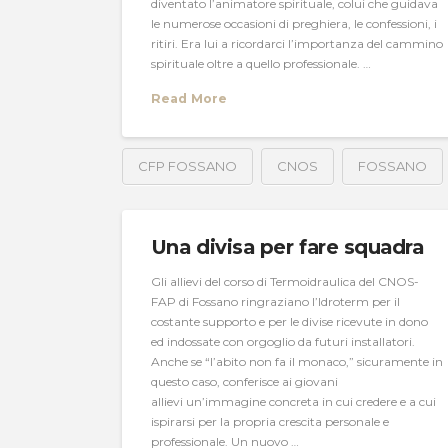
diventato l’animatore spirituale, colui che guidava
le numerose occasioni di preghiera, le confessioni, i
ritiri. Era lui a ricordarci l’importanza del cammino
spirituale oltre a quello professionale. …
Read More
CFP FOSSANO
CNOS
FOSSANO
Una divisa per fare squadra
Gli allievi del corso di Termoidraulica del CNOS-
FAP di Fossano ringraziano l’Idroterm per il
costante supporto e per le divise ricevute in dono
ed indossate con orgoglio da futuri installatori.
Anche se “l’abito non fa il monaco,” sicuramente in
questo caso, conferisce ai giovani
allievi un’immagine concreta in cui credere e a cui
ispirarsi per la propria crescita personale e
professionale. Un nuovo …