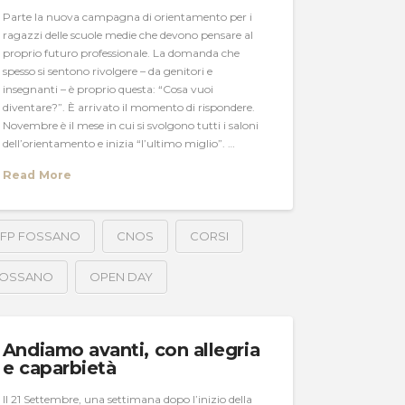
Parte la nuova campagna di orientamento per i
ragazzi delle scuole medie che devono pensare al
proprio futuro professionale. La domanda che
spesso si sentono rivolgere – da genitori e
insegnanti – è proprio questa: “Cosa vuoi
diventare?”. È arrivato il momento di rispondere.
Novembre è il mese in cui si svolgono tutti i saloni
dell’orientamento e inizia “l’ultimo miglio”. …
Read More
FP FOSSANO
CNOS
CORSI
OSSANO
OPEN DAY
Andiamo avanti, con allegria
e caparbietà
Il 21 Settembre, una settimana dopo l’inizio della