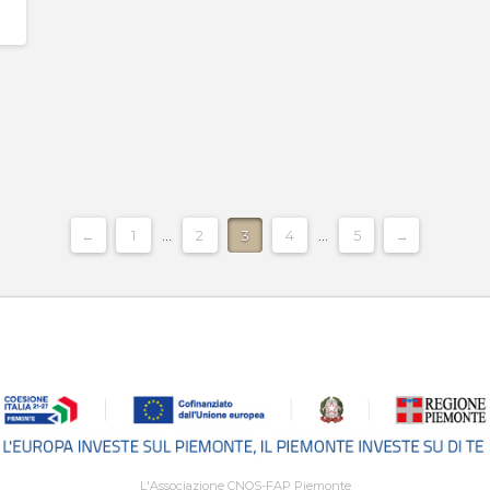
←
1
...
2
3
4
...
5
→
L'Associazione CNOS-FAP Piemonte