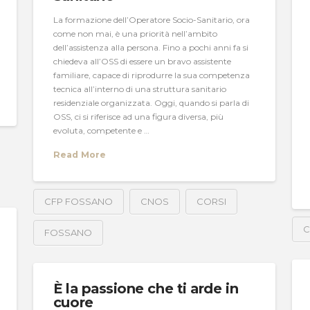
La formazione dell’Operatore Socio-Sanitario, ora
come non mai, è una priorità nell’ambito
dell’assistenza alla persona. Fino a pochi anni fa si
chiedeva all’OSS di essere un bravo assistente
familiare, capace di riprodurre la sua competenza
tecnica all’interno di una struttura sanitario
residenziale organizzata. Oggi, quando si parla di
OSS, ci si riferisce ad una figura diversa, più
evoluta, competente e …
Read More
CFP FOSSANO
CNOS
CORSI
C
FOSSANO
È la passione che ti arde in
cuore