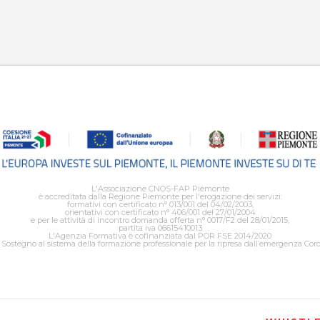
L'Associazione CNOS-FAP Piemonte
è accreditata dalla Regione Piemonte per l'erogazione dei servizi:
formativi con certificato n° 013/001 del 04/02/2003,
orientativi con certificato n° 406/001 del 27/01/2004
e per le attività di incontro domanda offerta n° 0017/F2 del 28/01/2015,
partita iva 06615410013
L'Agenzia Formativa è cofinanziata dal POR FSE 2014/2020
Sostegno al sistema della formazione professionale per la ripresa dall’emergenza Cor