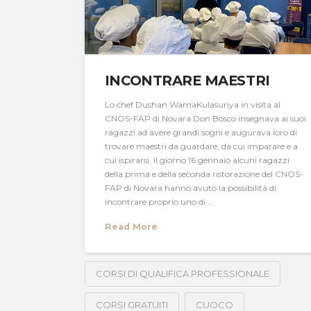
INCONTRARE MAESTRI
Lo chef Dushan WamaKulasuriya in visita al
CNOS-FAP di Novara Don Bosco insegnava ai suoi
ragazzi ad avere grandi sogni e augurava loro di
trovare maestri da guardare, da cui imparare e a
cui ispirarsi. Il giorno 16 gennaio alcuni ragazzi
della prima e della seconda ristorazione del CNOS-
FAP di Novara hanno avuto la possibilità di
incontrare proprio uno di …
Read More
CORSI DI QUALIFICA PROFESSIONALE
CORSI GRATUITI
CUOCO