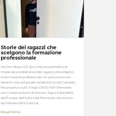
Storie dei ragazzi che
scelgono la formazione
professionale
Via Don Bosco 2/A Qui a Novara prendono le
mosse alcune delle storie dei ragazzi che scelgono
la formazione professionale. Un portoncino con
davanti una rampa per consentire a tutti l’accesso.
Ma proprio a tutti. Il logo CNOS-FAP Piemonte
con il colore azzurro di Novara. Sopra le bandiere
dell’Europa, dell’Italia e del Piemonte, che stanno
ad indicare che si tratta di …
Read More