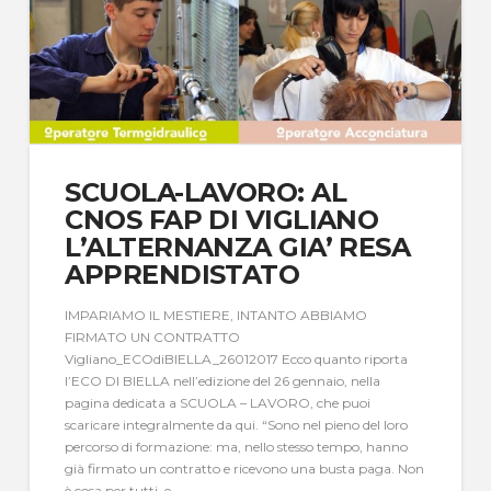
SCUOLA-LAVORO: AL
CNOS FAP DI VIGLIANO
L’ALTERNANZA GIA’ RESA
APPRENDISTATO
IMPARIAMO IL MESTIERE, INTANTO ABBIAMO
FIRMATO UN CONTRATTO
Vigliano_ECOdiBIELLA_26012017 Ecco quanto riporta
l’ECO DI BIELLA nell’edizione del 26 gennaio, nella
pagina dedicata a SCUOLA – LAVORO, che puoi
scaricare integralmente da qui. “Sono nel pieno del loro
percorso di formazione: ma, nello stesso tempo, hanno
già firmato un contratto e ricevono una busta paga. Non
è cosa per tutti, e …