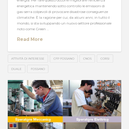
energia. Per fare questo occorre migliorare l’efficienza
energetica mantenendo sotto controllo le emissioni di
gas-serra colpevoli di provocare disastrose conseguenze
climatiche. È la ragione per cui, da alcuni anni, in tutto il
mondo, si sta sviluppando un nuovo settore professionale
noto come Green …
Read More
ATTIVITÀ DI INTERESSE
CFP FOSSANO
CNOS
CORSI
DUALE
FOSSANO