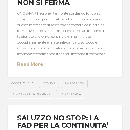
NON SI FERMA
CNOS-FAP Regione Piemonte sta dando fondo ad
energie e fondi per non abbandonare i suoi allievi in
questo momento di sospensione forzata delle attività
formative in presenza. Un buongiorno al dì, decine di
telefonate al giorno, centinaia di mail inviate
quotidianamente e materiale caricato su Google
Classroom. Non è scontato per altri, ma lo è per noi.
#formazioneadistanza #andràtuttobene #iostoacasa …
Read More
CORONAVIRUA
COVID19
EMERGENZA
FORMAZIONE A DISTANZA
IO STO A CASA
SALUZZO NO STOP: LA
FAD PER LA CONTINUITA’