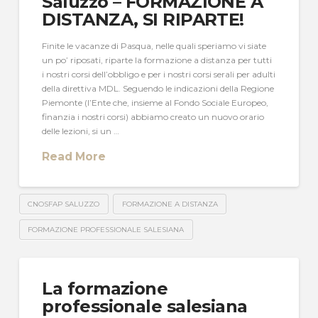
Saluzzo – FORMAZIONE A
DISTANZA, SI RIPARTE!
Finite le vacanze di Pasqua, nelle quali speriamo vi siate
un po’ riposati, riparte la formazione a distanza per tutti
i nostri corsi dell’obbligo e per i nostri corsi serali per adulti
della direttiva MDL. Seguendo le indicazioni della Regione
Piemonte (l’Ente che, insieme al Fondo Sociale Europeo,
finanzia i nostri corsi) abbiamo creato un nuovo orario
delle lezioni, si un …
Read More
CNOSFAP SALUZZO
FORMAZIONE A DISTANZA
FORMAZIONE PROFESSIONALE SALESIANA
La formazione
professionale salesiana