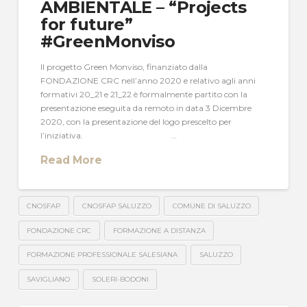
AMBIENTALE – “Projects
for future”
#GreenMonviso
Il progetto Green Monviso, finanziato dalla
FONDAZIONE CRC nell’anno 2020 e relativo agli anni
formativi 20_21 e 21_22 è formalmente partito con la
presentazione eseguita da remoto in data 3 Dicembre
2020, con la presentazione del logo prescelto per
l’iniziativa. …
Read More
CNOSFAP
CNOSFAP SALUZZO
COMUNE DI SALUZZO
FONDAZIONE CRC
FORMAZIONE A DISTANZA
FORMAZIONE PROFESSIONALE SALESIANA
SALUZZO
SAVIGLIANO
SOLERI-BODONI