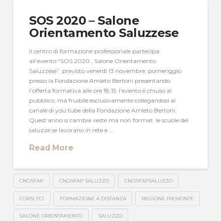
SOS 2020 – Salone
Orientamento Saluzzese
Il centro di formazione professionale partecipa
all’evento “SOS 2020 , Salone Orientamento
Saluzzese” previsto venerdì 13 novembre, pomeriggio
presso la Fondazione Amleto Bertoni presentando
l’offerta formativa alle ore 18,15: l’evento è chiuso al
pubblico, ma fruibile esclusivamente collegandosi al
canale di you tube della Fondazione Amleto Bertoni.
Quest’anno si cambia veste ma non format: le scuole del
saluzze se lavorano in rete e …
Read More
CNOSFAP
CNOSFAP SALUZZO
CNOSFAPSALUZZO
CORSI FCI
FORMAZIONE A DISTANZA
REGIONE PIEMONTE
SALONE ORIENTAMENTO
SALUZZO