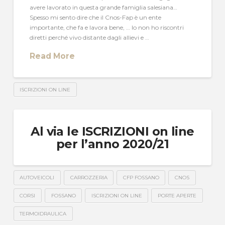
avere lavorato in questa grande famiglia salesiana…
Spesso mi sento dire che il Cnos-Fap è un ente
importante, che fa e lavora bene, … Io non ho riscontri
diretti perché vivo distante dagli allievi e …
Read More
ISCRIZIONI ON LINE
Al via le ISCRIZIONI on line
per l’anno 2020/21
AUTOVEICOLI
CARROZZERIA
CFP FOSSANO
CNOS
CORSI
FOSSANO
ISCRIZIONI ON LINE
PORTE APERTE
TERMOIDRAULICA