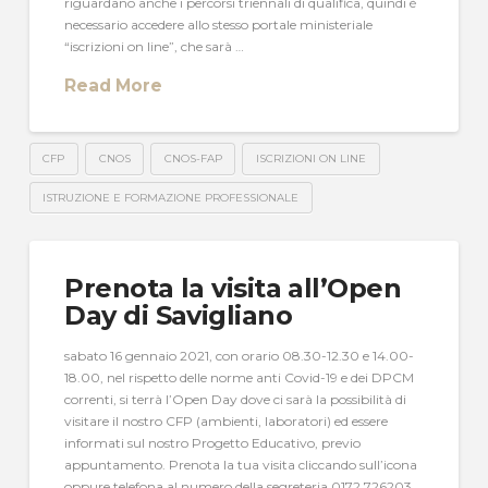
riguardano anche i percorsi triennali di qualifica, quindi è
necessario accedere allo stesso portale ministeriale
“iscrizioni on line”, che sarà …
Read More
CFP
CNOS
CNOS-FAP
ISCRIZIONI ON LINE
ISTRUZIONE E FORMAZIONE PROFESSIONALE
Prenota la visita all’Open
Day di Savigliano
sabato 16 gennaio 2021, con orario 08.30-12.30 e 14.00-
18.00, nel rispetto delle norme anti Covid-19 e dei DPCM
correnti, si terrà l’Open Day dove ci sarà la possibilità di
visitare il nostro CFP (ambienti, laboratori) ed essere
informati sul nostro Progetto Educativo, previo
appuntamento. Prenota la tua visita cliccando sull’icona
oppure telefona al numero della segreteria 0172 726203