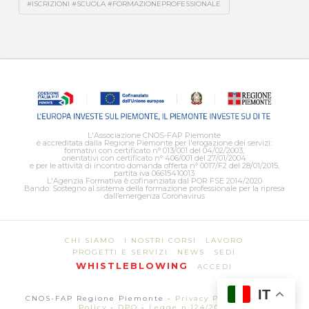
#ISCRIZIONI #SCUOLA #FORMAZIONEPROFESSIONALE
L'Associazione CNOS-FAP Piemonte
è accreditata dalla Regione Piemonte per l'erogazione dei servizi:
formativi con certificato n° 013/001 del 04/02/2003,
orientativi con certificato n° 406/001 del 27/01/2004
e per le attività di incontro domanda offerta n° 0017/F2 del 28/01/2015,
partita iva 06615410013
L'Agenzia Formativa è cofinanziata dal POR FSE 2014/2020
Bando: Sostegno al sistema della formazione professionale per la ripresa
dall’emergenza Coronavirus
CHI SIAMO
I NOSTRI CORSI
LAVORO
PROGETTI E SERVIZI
NEWS
SEDI
WHISTLEBLOWING
ACCEDI
IT
CNOS-FAP Regione Piemonte -
Privacy Policy
-
Cookie
Policy
-
DPO
-
Legge n.124/2017