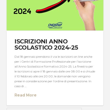
ISCRIZIONI ANNO
SCOLASTICO 2024-25
Dal 18 gennaio prendono il via le iscrizioni on line anche
per i Centri di Formazione Professionale per l’iscrizione
all’Anno Scolastico e Formativo 2024-25. La finestra per
le iscrizioni si apre il 18 gennaio dalle ore 08:00 e si chiude
il 10 febbraio alle ore 20:00; le domande non vengono
prese in considerazione per l’ordine di presentazione. In
caso di …
Read More