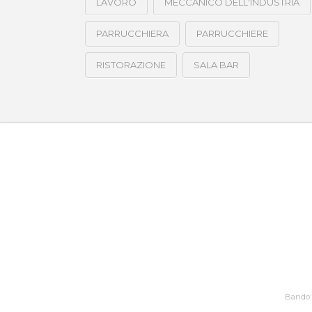
LAVORO
MECCANICO DELL'INDUSTRIA
PARRUCCHIERA
PARRUCCHIERE
RISTORAZIONE
SALA BAR
Bando: 