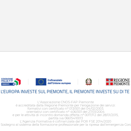
L'Associazione CNOS-FAP Piemonte
è accreditata dalla Regione Piemonte per l'erogazione dei servizi:
formativi con certificato n° 013/001 del 04/02/2003,
orientativi con certificato n° 406/001 del 27/01/2004
e per le attività di incontro domanda offerta n° 0017/F2 del 28/01/2015,
partita iva 06615410013
L'Agenzia Formativa è cofinanziata dal POR FSE 2014/2020
Sostegno al sistema della formazione professionale per la ripresa dall’emergenza Cor