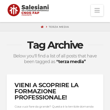
Nav
TERZA MEDIA
Tag Archive
Below you'll find a list of all posts that have
been tagged as
“terza media”
VIENI A SCOPRIRE LA
FORMAZIONE
PROFESSIONALE!
Cosa vuoi fare da grande? Questa è la terribile domanda