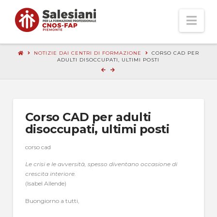
Nav
NOTIZIE DAI CENTRI DI FORMAZIONE
CORSO CAD PER
ADULTI DISOCCUPATI, ULTIMI POSTI
Corso CAD per adulti
disoccupati, ultimi posti
corso cad
Le crisi e le avversità, spesso diventano occasione di
crescita interiore.
(Isabel Allende)
Buongiorno a tutti,