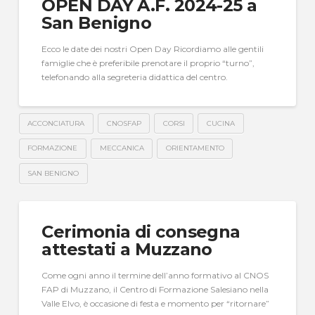
OPEN DAY A.F. 2024-25 a
San Benigno
Ecco le date dei nostri Open Day Ricordiamo alle gentili
famiglie che è preferibile prenotare il proprio “turno”,
telefonando alla segreteria didattica del centro.
ACCONCIATURA
CNOSFAP
CORSI
CUCINA
FORMAZIONE
MECCANICA
ORIENTAMENTO
SAN BENIGNO
Cerimonia di consegna
attestati a Muzzano
Come ogni anno il termine dell’anno formativo al CNOS
FAP di Muzzano, il Centro di Formazione Salesiano nella
Valle Elvo, è occasione di festa e momento per “ritornare”