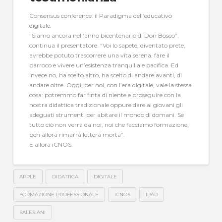
Consensus conference: il Paradigma dell’educativo
digitale.
“Siamo ancora nell’anno bicentenario di Don Bosco”,
continua il presentatore. “Voi lo sapete, diventato prete,
avrebbe potuto trascorrere una vita serena, fare il
parroco e vivere un’esistenza tranquilla e pacifica. Ed
invece no, ha scelto altro, ha scelto di andare avanti, di
andare oltre. Oggi, per noi, con l’era digitale, vale la stessa
cosa: potremmo far finta di niente e proseguire con la
nostra didattica tradizionale oppure dare ai giovani gli
adeguati strumenti per abitare il mondo di domani. Se
tutto ciò non verrà da noi, noi che facciamo formazione,
beh allora rimarrà lettera morta”.
E allora iCNOS.
APPLE
DIDATTICA
DIGITALE
FORMAZIONE PROFESSIONALE
ICNOS
IPAD
SALESIANI