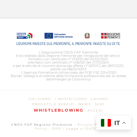
L'Associazione CNOS-FAP Piemonte
è accreditata dalla Regione Piemonte per l'erogazione dei servizi:
formativi con certificato n° 013/001 del 04/02/2003,
orientativi con certificato n° 406/001 del 27/01/2004
e per le attività di incontro domanda offerta n° 0017/F2 del 28/01/2015,
partita iva 06615410013
L'Agenzia Formativa è cofinanziata dal POR FSE 2014/2020
Bando: Sostegno al sistema della formazione professionale per la ripresa
dall’emergenza Coronavirus
CHI SIAMO
I NOSTRI CORSI
LAVORO
PROGETTI E SERVIZI
NEWS
SEDI
WHISTLEBLOWING
ACCEDI
IT
CNOS-FAP Regione Piemonte -
Privacy Policy
-
Cookie
Policy
-
DPO
-
Legge n.124/2017