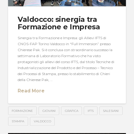
Valdocco: sinergia tra
Formazione e Impresa
Sinergia tra Formazione e Impresa: gli Allievi IFTS di
CNOS-FAP Torino Valdocco in “Full Immersion” presso
Chierese Pak. Si è conclusa con straordinario successo la
settimana di Laboratorio Formativo che ha visto
protagonisti gli allievi del corso IFTS, dal titolo Tecniche di
Industrializzazione del Prodotto e del Processo – Tecnico
dei Processi di Stampa, presso lo stabilimento di Chieri
della Chierese Pak, …
Read More
FORMAZIONE
GIOVANI
GRAFICA
IFTS
SALESIANI
STAMPA
VALDOCCO