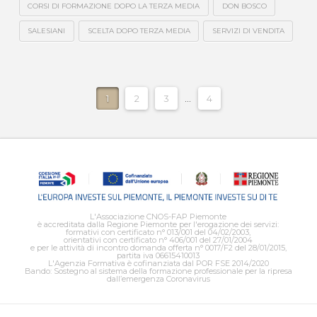
CORSI DI FORMAZIONE DOPO LA TERZA MEDIA
DON BOSCO
SALESIANI
SCELTA DOPO TERZA MEDIA
SERVIZI DI VENDITA
1
2
3
...
4
L'Associazione CNOS-FAP Piemonte
è accreditata dalla Regione Piemonte per l'erogazione dei servizi:
formativi con certificato n° 013/001 del 04/02/2003,
orientativi con certificato n° 406/001 del 27/01/2004
e per le attività di incontro domanda offerta n° 0017/F2 del 28/01/2015,
partita iva 06615410013
L'Agenzia Formativa è cofinanziata dal POR FSE 2014/2020
Bando: Sostegno al sistema della formazione professionale per la ripresa
dall’emergenza Coronavirus