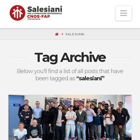
Nav
SALESIANI
Tag Archive
Below you'll find a list of all posts that have
been tagged as
“salesiani”