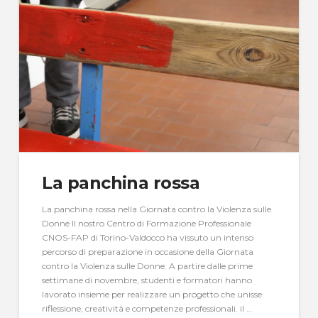
La panchina rossa
La panchina rossa nella Giornata contro la Violenza sulle
Donne Il nostro Centro di Formazione Professionale
CNOS-FAP di Torino-Valdocco ha vissuto un intenso
percorso di preparazione in occasione della Giornata
contro la Violenza sulle Donne. A partire dalle prime
settimane di novembre, studenti e formatori hanno
lavorato insieme per realizzare un progetto che unisse
riflessione, creatività e competenze professionali. il …