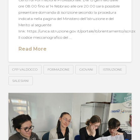
ore 08:00 fino al 14 febbraio alle ore 20:00 sarà possibile
presentare domanda di iscrizione secondo la procedura
indicata nella pagina del Ministero dell’Istruzione e del
Merito al seguente
link: https://unica.istruzione.gov.it/portale/it/orientamento/iscrizioni
Il codice meccanografico del …
Read More
CFP VALDOCCO
FORMAZIONE
GIOVANI
ISTRUZIONE
SALESIANI