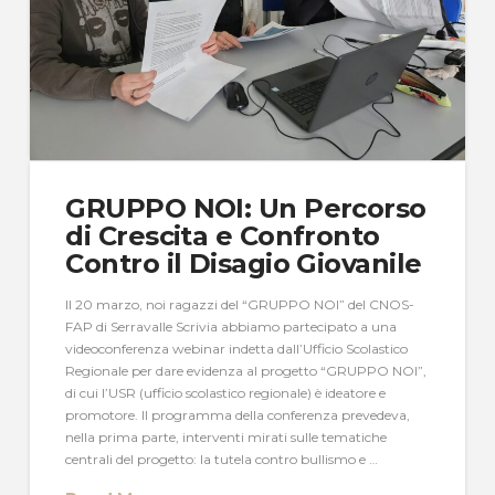
GRUPPO NOI: Un Percorso
di Crescita e Confronto
Contro il Disagio Giovanile
Il 20 marzo, noi ragazzi del “GRUPPO NOI” del CNOS-
FAP di Serravalle Scrivia abbiamo partecipato a una
videoconferenza webinar indetta dall’Ufficio Scolastico
Regionale per dare evidenza al progetto “GRUPPO NOI”,
di cui l’USR (ufficio scolastico regionale) è ideatore e
promotore. Il programma della conferenza prevedeva,
nella prima parte, interventi mirati sulle tematiche
centrali del progetto: la tutela contro bullismo e …