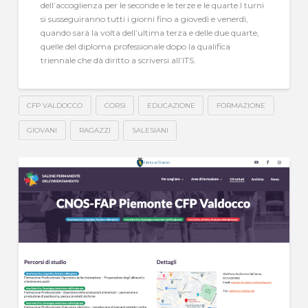
dell’accoglienza per le seconde e le terze e le quarte.I turni
si susseguiranno tutti i giorni fino a giovedì e venerdì,
quando sarà la volta dell’ultima terza e delle due quarte,
quelle del diploma professionale dopo la qualifica
triennale che dà diritto a scriversi all’ITS.
CFP VALDOCCO
CORSI
EDUCAZIONE
FORMAZIONE
GIOVANI
RAGAZZI
SALESIANI