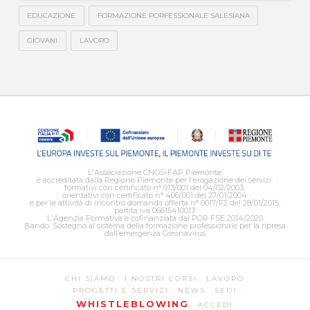
EDUCAZIONE
FORMAZIONE PORFESSIONALE SALESIANA
GIOVANI
LAVORO
L'Associazione CNOS-FAP Piemonte
è accreditata dalla Regione Piemonte per l'erogazione dei servizi:
formativi con certificato n° 013/001 del 04/02/2003,
orientativi con certificato n° 406/001 del 27/01/2004
e per le attività di incontro domanda offerta n° 0017/F2 del 28/01/2015,
partita iva 06615410013
L'Agenzia Formativa è cofinanziata dal POR FSE 2014/2020
Bando: Sostegno al sistema della formazione professionale per la ripresa
dall’emergenza Coronavirus
CHI SIAMO
I NOSTRI CORSI
LAVORO
PROGETTI E SERVIZI
NEWS
SEDI
WHISTLEBLOWING
ACCEDI