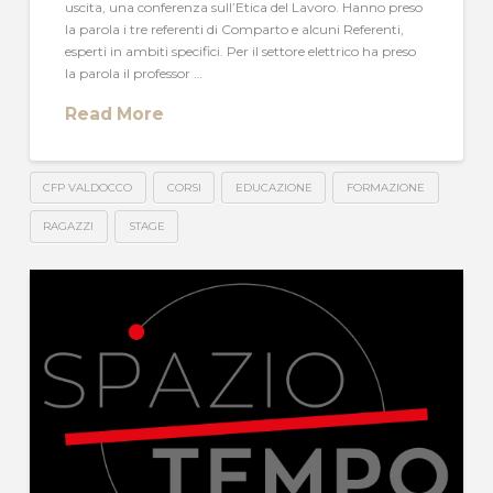
uscita, una conferenza sull’Etica del Lavoro. Hanno preso
la parola i tre referenti di Comparto e alcuni Referenti,
esperti in ambiti specifici. Per il settore elettrico ha preso
la parola il professor …
Read More
CFP VALDOCCO
CORSI
EDUCAZIONE
FORMAZIONE
RAGAZZI
STAGE