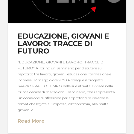
EDUCAZIONE, GIOVANI E
LAVORO: TRACCE DI
FUTURO
“EDUCAZIONE, GIOVANI E LAVORO: TRACCE DI
FUTURO” A Torino un Seminario per discutere sul
rapporto tra lavoro, giovani, educazione, formazione e
impresa: 12 maggio ore 9,00 Prosegue il progetto
SPAZIO FRATTO TEMPO nelle sue attività avviate nella
prima decade di marzo con il seminario, che rappresenta
un’occasione di riflessione per approfondire insieme le
tematiche legate all’impresa, all’economia, alla realtà
giovanile …
Read More