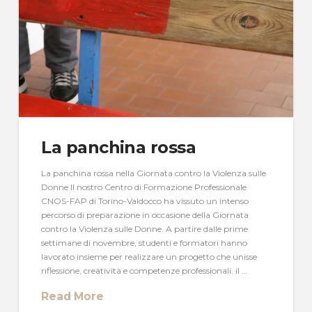
La panchina rossa
La panchina rossa nella Giornata contro la Violenza sulle
Donne Il nostro Centro di Formazione Professionale
CNOS-FAP di Torino-Valdocco ha vissuto un intenso
percorso di preparazione in occasione della Giornata
contro la Violenza sulle Donne. A partire dalle prime
settimane di novembre, studenti e formatori hanno
lavorato insieme per realizzare un progetto che unisse
riflessione, creatività e competenze professionali. il …
Read More