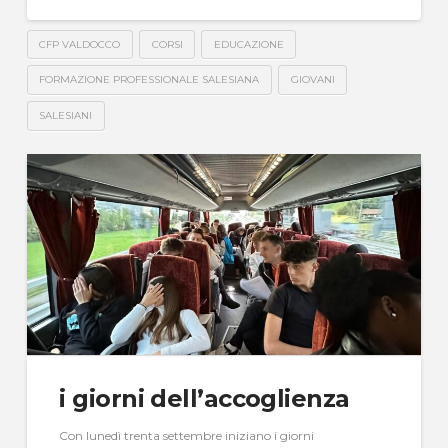
CFP VALDOCCO
CORSI
EDUCAZIONE
FORMAZIONE PROFESSIONALE SALESIANA
GIOVANI
SALESIANI
i giorni dell’accoglienza
Con lunedì trenta settembre iniziano i giorni