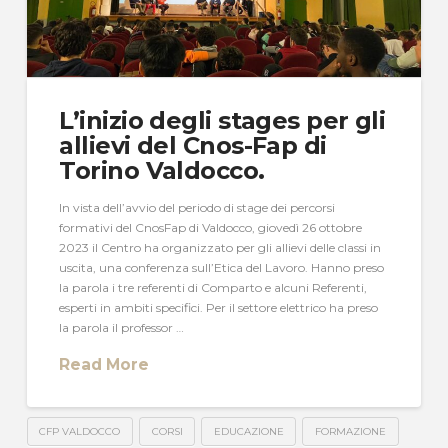
L’inizio degli stages per gli
allievi del Cnos-Fap di
Torino Valdocco.
In vista dell’avvio del periodo di stage dei percorsi
formativi del CnosFap di Valdocco, giovedì 26 ottobre
2023 il Centro ha organizzato per gli allievi delle classi in
uscita, una conferenza sull’Etica del Lavoro. Hanno preso
la parola i tre referenti di Comparto e alcuni Referenti,
esperti in ambiti specifici. Per il settore elettrico ha preso
la parola il professor …
Read More
CFP VALDOCCO
CORSI
EDUCAZIONE
FORMAZIONE