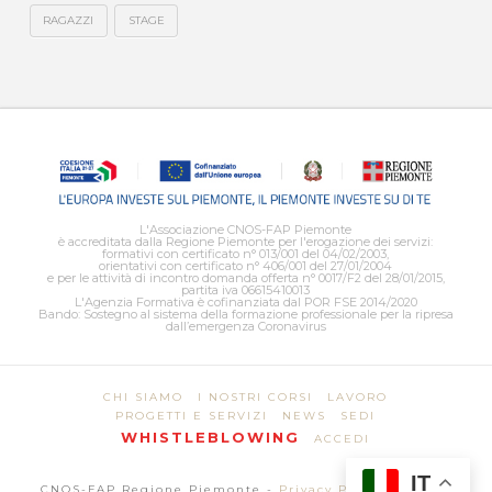
RAGAZZI
STAGE
L'Associazione CNOS-FAP Piemonte
è accreditata dalla Regione Piemonte per l'erogazione dei servizi:
formativi con certificato n° 013/001 del 04/02/2003,
orientativi con certificato n° 406/001 del 27/01/2004
e per le attività di incontro domanda offerta n° 0017/F2 del 28/01/2015,
partita iva 06615410013
L'Agenzia Formativa è cofinanziata dal POR FSE 2014/2020
Bando: Sostegno al sistema della formazione professionale per la ripresa
dall’emergenza Coronavirus
CHI SIAMO
I NOSTRI CORSI
LAVORO
PROGETTI E SERVIZI
NEWS
SEDI
WHISTLEBLOWING
ACCEDI
IT
CNOS-FAP Regione Piemonte -
Privacy Policy
-
Cookie