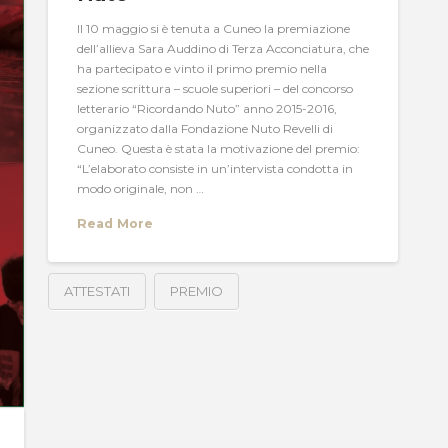
Il 10 maggio si è tenuta a Cuneo la premiazione
dell’allieva Sara Auddino di Terza Acconciatura, che
ha partecipato e vinto il primo premio nella
sezione scrittura – scuole superiori – del concorso
letterario “Ricordando Nuto” anno 2015-2016,
organizzato dalla Fondazione Nuto Revelli di
Cuneo. Questa è stata la motivazione del premio:
“L’elaborato consiste in un’intervista condotta in
modo originale, non …
Read More
ATTESTATI
PREMIO