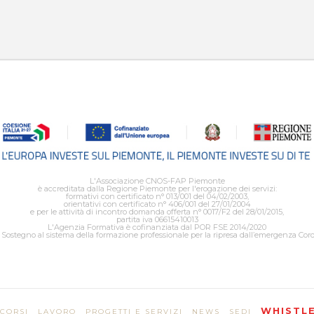
L'Associazione CNOS-FAP Piemonte
è accreditata dalla Regione Piemonte per l'erogazione dei servizi:
formativi con certificato n° 013/001 del 04/02/2003,
orientativi con certificato n° 406/001 del 27/01/2004
e per le attività di incontro domanda offerta n° 0017/F2 del 28/01/2015,
partita iva 06615410013
L'Agenzia Formativa è cofinanziata dal POR FSE 2014/2020
Sostegno al sistema della formazione professionale per la ripresa dall’emergenza Cor
WHISTL
 CORSI
LAVORO
PROGETTI E SERVIZI
NEWS
SEDI