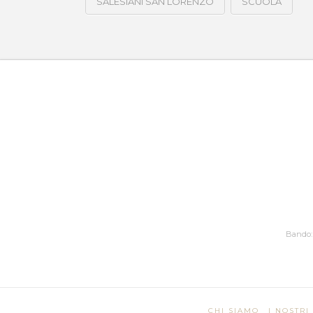
SALESIANI SAN LORENZO
SCUOLA
Bando: 
CHI SIAMO
I NOSTRI