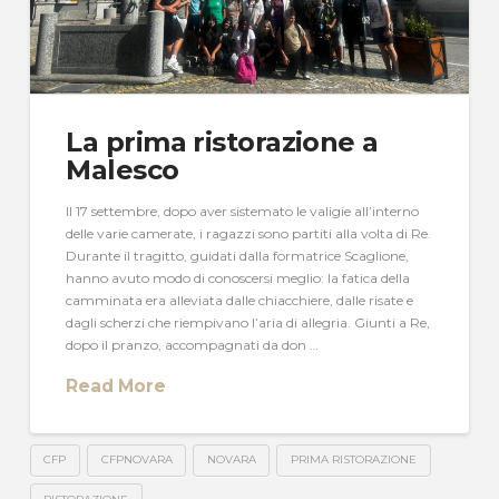
La prima ristorazione a
Malesco
Il 17 settembre, dopo aver sistemato le valigie all’interno
delle varie camerate, i ragazzi sono partiti alla volta di Re.
Durante il tragitto, guidati dalla formatrice Scaglione,
hanno avuto modo di conoscersi meglio: la fatica della
camminata era alleviata dalle chiacchiere, dalle risate e
dagli scherzi che riempivano l’aria di allegria. Giunti a Re,
dopo il pranzo, accompagnati da don …
Read More
CFP
CFPNOVARA
NOVARA
PRIMA RISTORAZIONE