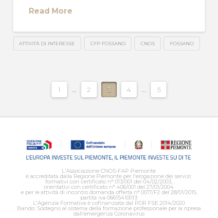
Read More
ATTIVITÀ DI INTERESSE
CFP FOSSANO
CNOS
FOSSANO
1
...
2
3
4
...
5
L'Associazione CNOS-FAP Piemonte
è accreditata dalla Regione Piemonte per l'erogazione dei servizi:
formativi con certificato n° 013/001 del 04/02/2003,
orientativi con certificato n° 406/001 del 27/01/2004
e per le attività di incontro domanda offerta n° 0017/F2 del 28/01/2015,
partita iva 06615410013
L'Agenzia Formativa è cofinanziata dal POR FSE 2014/2020
Bando: Sostegno al sistema della formazione professionale per la ripresa
dall’emergenza Coronavirus