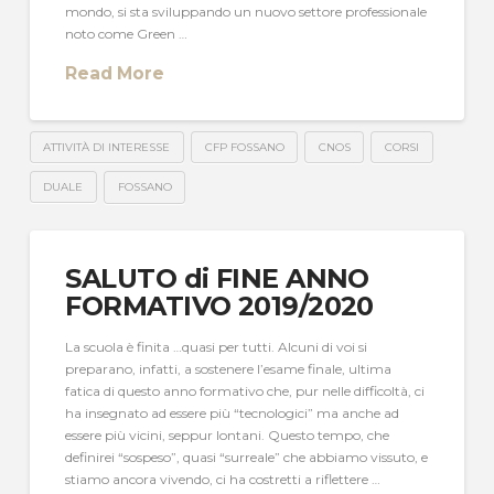
mondo, si sta sviluppando un nuovo settore professionale
noto come Green …
Read More
ATTIVITÀ DI INTERESSE
CFP FOSSANO
CNOS
CORSI
DUALE
FOSSANO
SALUTO di FINE ANNO
FORMATIVO 2019/2020
La scuola è finita …quasi per tutti. Alcuni di voi si
preparano, infatti, a sostenere l’esame finale, ultima
fatica di questo anno formativo che, pur nelle difficoltà, ci
ha insegnato ad essere più “tecnologici” ma anche ad
essere più vicini, seppur lontani. Questo tempo, che
definirei “sospeso”, quasi “surreale” che abbiamo vissuto, e
stiamo ancora vivendo, ci ha costretti a riflettere …