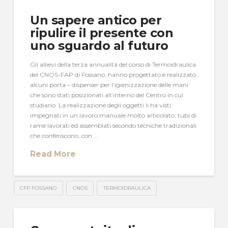
Un sapere antico per
ripulire il presente con
uno sguardo al futuro
Gli allievi della terza annualità del corso di Termoidraulica
del CNOS-FAP di Fossano, hanno progettato e realizzato
alcuni porta – dispenser per l’igienizzazione delle mani
che sono stati posizionati all’interno del Centro in cui
studiano. La realizzazione degli oggetti li ha visti
impegnati in un lavoro manuale molto articolato; tubi di
rame lavorati ed assemblati secondo tecniche tradizionali
che conferiscono, con …
Read More
CFP FOSSANO
CNOS
TERMOIDRAULICA