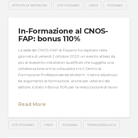
ATTIVITÀ DI INTERESSE
CFP FOSSANO
CNOS
FOSSANO
In-Formazione al CNOS-
FAP: bonus 110%
La sede del CNOS-FAP di Fossano ha ospitato nella
giornata di venerdì 2 ottobre 2020 un evento atteso da
più di duecento installatori qualificati che suggella una
collaborazione ormai collaudata tra il Centro di
Formazione Professionale ed Idroterm. Il tema dibattuto
ed argomento di formazione, anche per veterani del
settore, è stato il Bonus 110% per la realizzazione di lavori
…
Read More
CFP FOSSANO
CNOS
FOSSANO
TERMOIDRAULICA