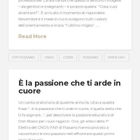
professionale. La domanda che spesso si sentono rivolgere
– da genitori e insegnanti – è proprio questa: “Cosa vuoi
diventare?”. È arrivato il momento di rispondere.
Novembre è il mese in cui si svolgono tutti i saloni
dell’orientamento e inizia “l’ultimo miglio”. …
Read More
CFP FOSSANO
CNOS
CORSI
FOSSANO
OPEN DAY
È la passione che ti arde in
cuore
Un canto oratoriano di qualche anno fa, citava questa
frase “…è la passione che ti arde in cuore, è quella stella che
ti fa sognare…”, per descrivere la passione educativa di
Don Bosco per i suoi ragazzi. Ora, gli allievi della 1°
Elettro del CNOS-FAP di Fossano hanno provato a
raccontarci le loro passioni nell’affrontare questi primi
mesi di scuola, …