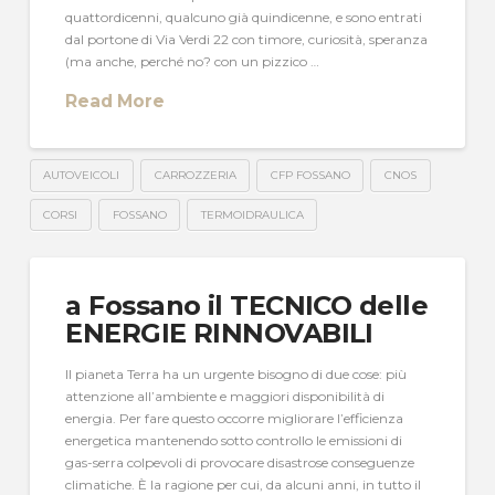
quattordicenni, qualcuno già quindicenne, e sono entrati
dal portone di Via Verdi 22 con timore, curiosità, speranza
(ma anche, perché no? con un pizzico …
Read More
AUTOVEICOLI
CARROZZERIA
CFP FOSSANO
CNOS
CORSI
FOSSANO
TERMOIDRAULICA
a Fossano il TECNICO delle
ENERGIE RINNOVABILI
Il pianeta Terra ha un urgente bisogno di due cose: più
attenzione all’ambiente e maggiori disponibilità di
energia. Per fare questo occorre migliorare l’efficienza
energetica mantenendo sotto controllo le emissioni di
gas-serra colpevoli di provocare disastrose conseguenze
climatiche. È la ragione per cui, da alcuni anni, in tutto il