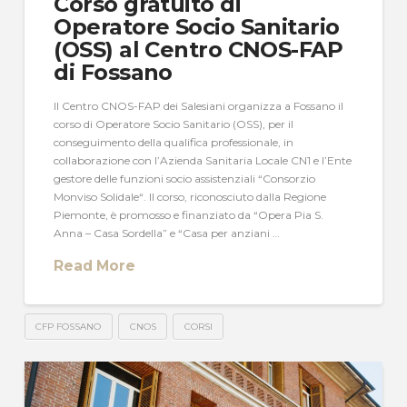
Corso gratuito di
Operatore Socio Sanitario
(OSS) al Centro CNOS-FAP
di Fossano
Il Centro CNOS-FAP dei Salesiani organizza a Fossano il
corso di Operatore Socio Sanitario (OSS), per il
conseguimento della qualifica professionale, in
collaborazione con l’Azienda Sanitaria Locale CN1 e l’Ente
gestore delle funzioni socio assistenziali “Consorzio
Monviso Solidale“. Il corso, riconosciuto dalla Regione
Piemonte, è promosso e finanziato da “Opera Pia S.
Anna – Casa Sordella” e “Casa per anziani …
Read More
CFP FOSSANO
CNOS
CORSI