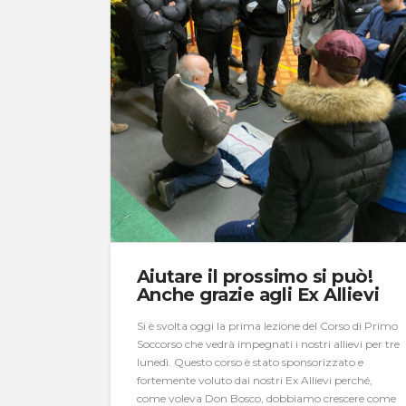
Aiutare il prossimo si può!
Anche grazie agli Ex Allievi
Si è svolta oggi la prima lezione del Corso di Primo
Soccorso che vedrà impegnati i nostri allievi per tre
lunedì. Questo corso è stato sponsorizzato e
fortemente voluto dai nostri Ex Allievi perché,
come voleva Don Bosco, dobbiamo crescere come