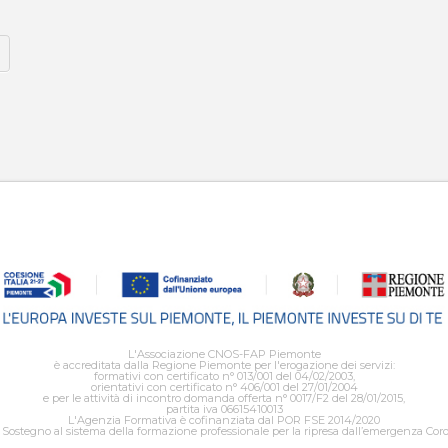
L'Associazione CNOS-FAP Piemonte
è accreditata dalla Regione Piemonte per l'erogazione dei servizi:
formativi con certificato n° 013/001 del 04/02/2003,
orientativi con certificato n° 406/001 del 27/01/2004
e per le attività di incontro domanda offerta n° 0017/F2 del 28/01/2015,
partita iva 06615410013
L'Agenzia Formativa è cofinanziata dal POR FSE 2014/2020
Sostegno al sistema della formazione professionale per la ripresa dall’emergenza Cor