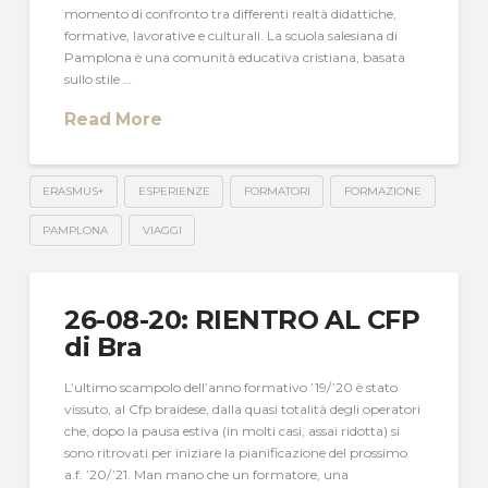
momento di confronto tra differenti realtà didattiche,
formative, lavorative e culturali. La scuola salesiana di
Pamplona è una comunità educativa cristiana, basata
sullo stile …
Read More
ERASMUS+
ESPERIENZE
FORMATORI
FORMAZIONE
PAMPLONA
VIAGGI
26-08-20: RIENTRO AL CFP
di Bra
L’ultimo scampolo dell’anno formativo ’19/’20 è stato
vissuto, al Cfp braidese, dalla quasi totalità degli operatori
che, dopo la pausa estiva (in molti casi, assai ridotta) si
sono ritrovati per iniziare la pianificazione del prossimo
a.f. ’20/’21. Man mano che un formatore, una