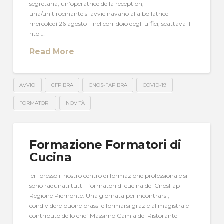
segretaria, un’operatrice della reception,
una/un tirocinante si avvicinavano alla bollatrice-
mercoledì 26 agosto – nel corridoio degli uffici, scattava il
rito …
Read More
AVVIO
CFP BRA
CNOS-FAP BRA
COVID-19
FORMATORI
NOVITÀ
Formazione Formatori di
Cucina
Ieri presso il nostro centro di formazione professionale si
sono radunati tutti i formatori di cucina del CnosFap
Regione Piemonte. Una giornata per incontrarsi,
condividere buone prassi e formarsi grazie al magistrale
contributo dello chef Massimo Camia del Ristorante