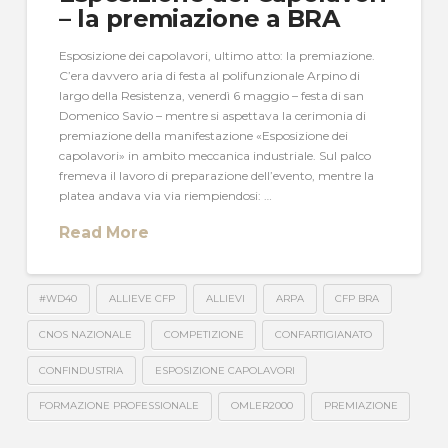
– la premiazione a BRA
Esposizione dei capolavori, ultimo atto: la premiazione.
C’era davvero aria di festa al polifunzionale Arpino di
largo della Resistenza, venerdì 6 maggio – festa di san
Domenico Savio – mentre si aspettava la cerimonia di
premiazione della manifestazione «Esposizione dei
capolavori» in ambito meccanica industriale. Sul palco
fremeva il lavoro di preparazione dell’evento, mentre la
platea andava via via riempiendosi: …
Read More
#WD40
ALLIEVE CFP
ALLIEVI
ARPA
CFP BRA
CNOS NAZIONALE
COMPETIZIONE
CONFARTIGIANATO
CONFINDUSTRIA
ESPOSIZIONE CAPOLAVORI
FORMAZIONE PROFESSIONALE
OMLER2000
PREMIAZIONE