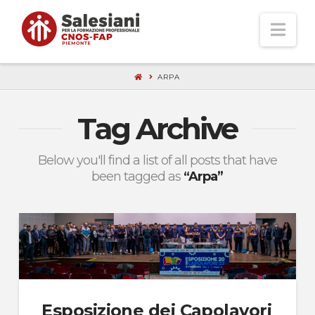
Nav
ARPA
Tag Archive
Below you'll find a list of all posts that have
been tagged as
“Arpa”
Esposizione dei Capolavori