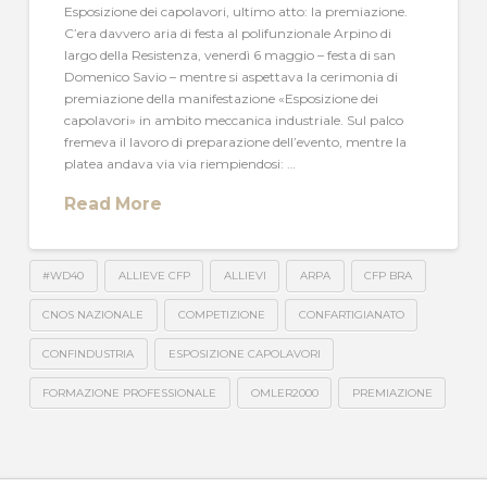
Esposizione dei capolavori, ultimo atto: la premiazione.
C’era davvero aria di festa al polifunzionale Arpino di
largo della Resistenza, venerdì 6 maggio – festa di san
Domenico Savio – mentre si aspettava la cerimonia di
premiazione della manifestazione «Esposizione dei
capolavori» in ambito meccanica industriale. Sul palco
fremeva il lavoro di preparazione dell’evento, mentre la
platea andava via via riempiendosi: …
Read More
#WD40
ALLIEVE CFP
ALLIEVI
ARPA
CFP BRA
CNOS NAZIONALE
COMPETIZIONE
CONFARTIGIANATO
CONFINDUSTRIA
ESPOSIZIONE CAPOLAVORI
FORMAZIONE PROFESSIONALE
OMLER2000
PREMIAZIONE