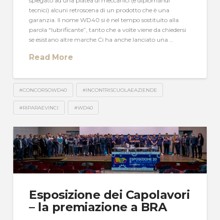
spiegato ad una platea di meccanici (e diplomandi
tecnici) alcuni retroscena di un prodotto che è una
garanzia. Il nome WD40 si è nel tempo sostituito alla
parola “lubrificante”, tanto che a volte viene da chiedersi
se esistano altre marche.Ci ha anche lanciato una …
Read More
#CONCORSOWD40
#INCONTRISCUOLAEAZIENDE
#RIPARAEVINCI
#WD40
Esposizione dei Capolavori
– la premiazione a BRA